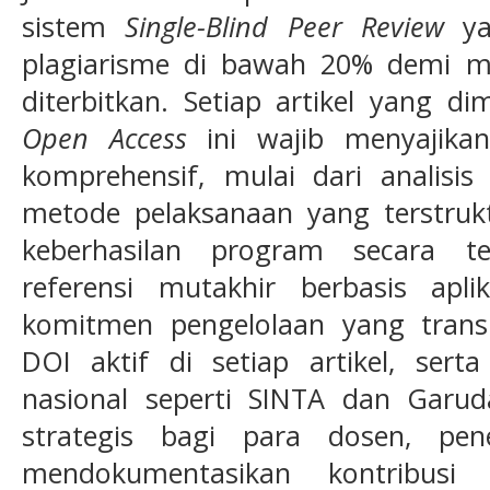
sistem
Single-Blind Peer Review
yan
plagiarisme di bawah 20% demi 
diterbitkan. Setiap artikel yang d
Open Access
ini wajib menyajika
komprehensif, mulai dari analisis
metode pelaksanaan yang terstrukt
keberhasilan program secara t
referensi mutakhir berbasis aplika
komitmen pengelolaan yang trans
DOI aktif di setiap artikel, serta
nasional seperti SINTA dan Garu
strategis bagi para dosen, pene
mendokumentasikan kontribusi