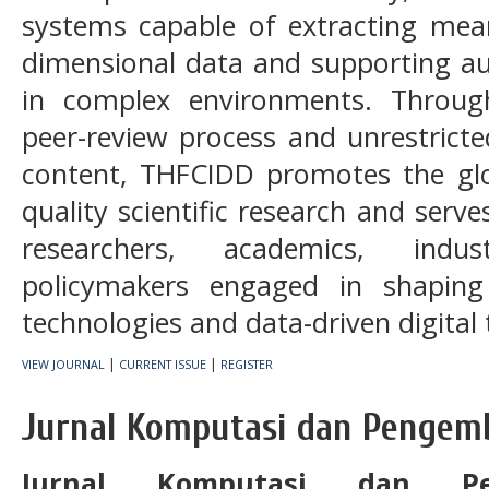
systems capable of extracting mean
dimensional data and supporting a
in complex environments. Through
peer-review process and unrestrict
content, THFCIDD promotes the glo
quality scientific research and serve
researchers, academics, indus
policymakers engaged in shaping 
technologies and data-driven digital
|
|
VIEW JOURNAL
CURRENT ISSUE
REGISTER
Jurnal Komputasi dan Pengemb
Jurnal Komputasi dan Pe