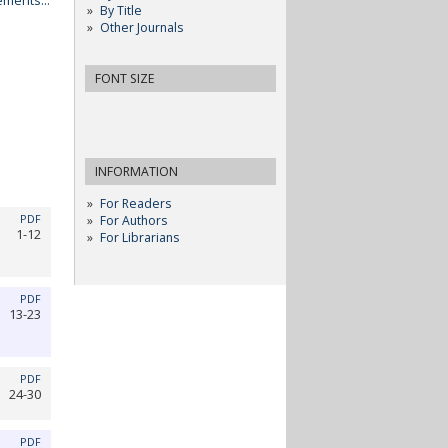
ments...
By Title
Other Journals
FONT SIZE
INFORMATION
For Readers
PDF
For Authors
1-12
For Librarians
PDF
13-23
PDF
24-30
PDF