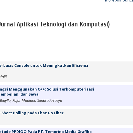
More Announce
(Jurnal Aplikasi Teknologi dan Komputasi)
rbasis Console untuk Meningkatkan Efisiensi
Malik
ungsi Menggunakan C++: Solusi Terkomputerisasi
 Pembelian, dan Sewa
 Abdylla, Fajar Maulana Sandra Arrasya
Short Polling pada Chat Go Fiber
etode PPDIOO Pada PT. Temprina Media Grafika