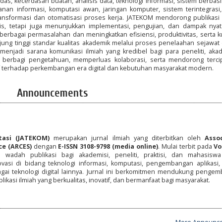
s, kecerdasan buatan, analisis data, teknologi informasi, sistem berbas
anan informasi, komputasi awan, jaringan komputer, sistem terintegrasi,
ransformasi dan otomatisasi proses kerja. JATEKOM mendorong publikasi a
itis, tetapi juga menunjukkan implementasi, pengujian, dan dampak nyat
rbagai permasalahan dan meningkatkan efisiensi, produktivitas, serta ku
ung tinggi standar kualitas akademik melalui proses penelaahan sejawat 
enjadi sarana komunikasi ilmiah yang kredibel bagi para peneliti, akad
k berbagi pengetahuan, memperluas kolaborasi, serta mendorong terci
if terhadap perkembangan era digital dan kebutuhan masyarakat modern.
Announcements
8
tasi (JATEKOM)
merupakan jurnal ilmiah yang diterbitkan oleh
Asso
ce (ARCES)
dengan
E-ISSN 3108-9798 (media online)
. Mulai terbit pada
Vo
 wadah publikasi bagi akademisi, peneliti, praktisi, dan mahasisw
vasi di bidang teknologi informasi, komputasi, pengembangan aplikasi,
agai teknologi digital lainnya. Jurnal ini berkomitmen mendukung penge
ikasi ilmiah yang berkualitas, inovatif, dan bermanfaat bagi masyarakat.