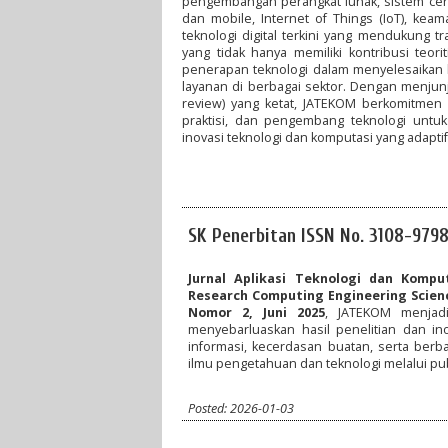
pengembangan perangkat lunak, sistem cerda
dan mobile, Internet of Things (IoT), keam
teknologi digital terkini yang mendukung t
yang tidak hanya memiliki kontribusi teor
penerapan teknologi dalam menyelesaikan be
layanan di berbagai sektor. Dengan menjunj
review) yang ketat, JATEKOM berkomitmen m
praktisi, dan pengembang teknologi untu
inovasi teknologi dan komputasi yang adapt
SK Penerbitan ISSN No. 3108-979
Jurnal Aplikasi Teknologi dan Kompu
Research Computing Engineering Scien
Nomor 2, Juni 2025
, JATEKOM menjadi
menyebarluaskan hasil penelitian dan ino
informasi, kecerdasan buatan, serta berb
ilmu pengetahuan dan teknologi melalui publ
Posted: 2026-01-03