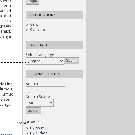
is web
 serta
rtikel
NOTIFICATIONS
a dari
alitas
View
(peer-
Subscribe
emisi,
ptanya
LANGUAGE
Select Language
JOURNAL CONTENT
Search
ciation
lume 1
a untuk
Search Scope
 sistem
mbangan
Browse
More...
By Issue
By Author