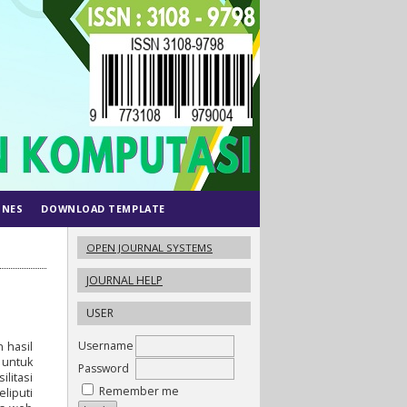
INES
DOWNLOAD TEMPLATE
OPEN JOURNAL SYSTEMS
JOURNAL HELP
USER
Username
 hasil
 untuk
Password
litasi
Remember me
liputi